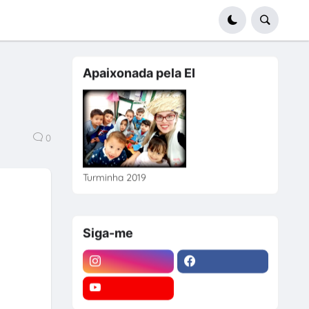
Apaixonada pela EI
0
Turminha 2019
Siga-me