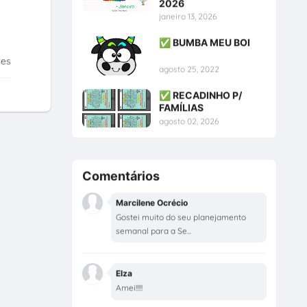
2026
janeiro 13, 2026
✅ BUMBA MEU BOI
tes
agosto 25, 2022
✅ RECADINHO P/
FAMÍLIAS
agosto 02, 2026
Comentários
Marcilene Ocrécio
Gostei muito do seu planejamento
semanal para a Se...
Elza
Amei!!!!!