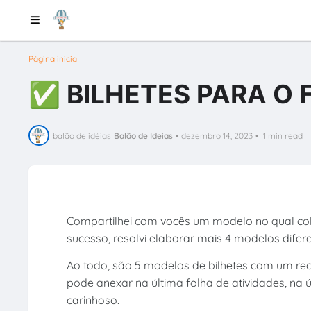
Página inicial
✅ BILHETES PARA O 
balão de idéias
Balão de Ideias
•
dezembro 14, 2023
•
1 min read
Compartilhei com vocês um modelo no qual co
sucesso, resolvi elaborar mais 4 modelos dife
Ao todo, são 5 modelos de bilhetes com um reca
pode anexar na última folha de atividades, na
carinhoso.