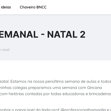
 ideias
Chaveiro BNCC
MANAL - NATAL 2
n read
tal. Estamos na nossa penúltima semana de aulas e todo
e minhas colegas preparamos uma semana com Gincana
com histórias contadas por todas educadoras e brincadeira
 sobre o papai noel da linda prof @professoraalbamarilia e 