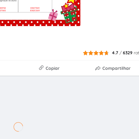
4.7
/
6329
ra
Copiar
Compartilhar