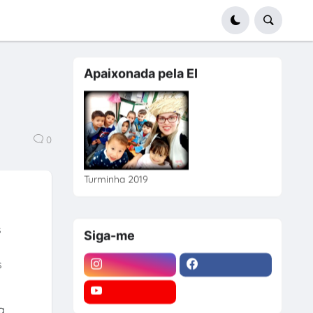
Apaixonada pela EI
0
Turminha 2019
s
Siga-me
s
a