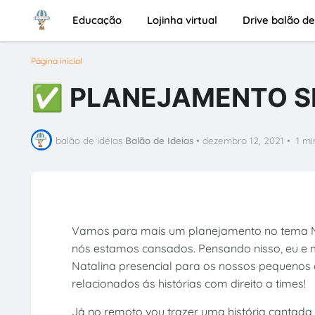
Educação
Lojinha virtual
Drive balão de
Página inicial
✅ PLANEJAMENTO SE
balão de idéias
Balão de Ideias
•
dezembro 12, 2021
•
1 mi
Vamos para mais um planejamento no tema Na
nós estamos cansados. Pensando nisso, eu 
Natalina presencial para os nossos pequenos 
relacionados ás histórias com direito a times!
Já no remoto vou trazer uma história cantada