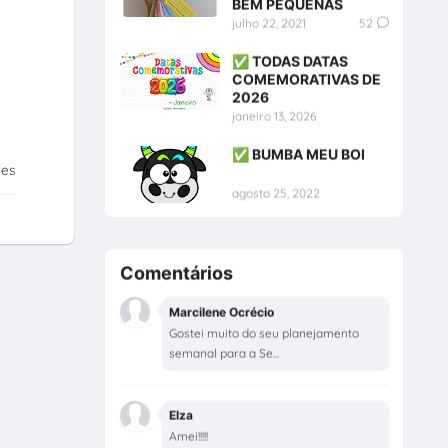
BEM PEQUENAS
julho 22, 2021
52
✅ TODAS DATAS
COMEMORATIVAS DE
2026
janeiro 13, 2026
✅ BUMBA MEU BOI
tes
agosto 25, 2022
Comentários
Marcilene Ocrécio
Gostei muito do seu planejamento
semanal para a Se...
Elza
Amei!!!!!