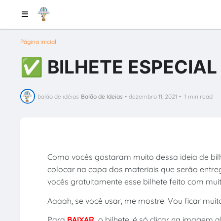
Página inicial
✅ BILHETE ESPECIAL
balão de idéias
Balão de Ideias
•
dezembro 11, 2021
•
1 min read
Como vocês gostaram muito dessa ideia de bil
colocar na capa dos materiais que serão entre
vocês gratuitamente esse bilhete feito com mu
Aaaah, se você usar, me mostre. Vou ficar muit
Para
BAIXAR
o bilhete, é só clicar na imagem a