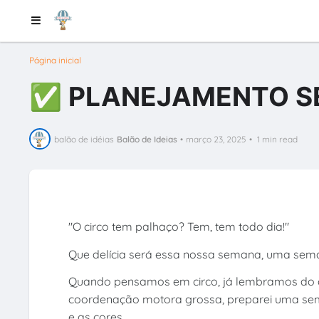
Página inicial
✅ PLANEJAMENTO SE
balão de idéias
Balão de Ideias
•
março 23, 2025
•
1 min read
"O circo tem palhaço? Tem, tem todo dia!"
Que delícia será essa nossa semana, uma seman
Quando pensamos em circo, já lembramos do 
coordenação motora grossa, preparei uma sem
e as cores.