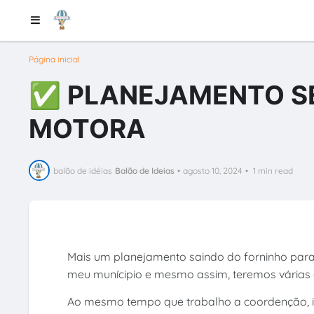
Página inicial
✅ PLANEJAMENTO S
MOTORA
balão de idéias
Balão de Ideias
•
agosto 10, 2024
•
1 min read
Mais um planejamento saindo do forninho par
meu munícipio e mesmo assim, teremos várias 
Ao mesmo tempo que trabalho a coordenção, ir