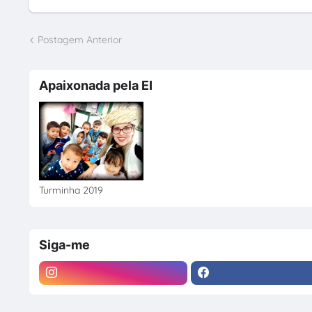
Postagem Anterior
Apaixonada pela EI
Turminha 2019
Siga-me