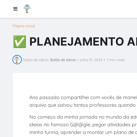
Página inicial
✅ PLANEJAMENTO AN
balão de idéias
Balão de Ideias
•
julho 15, 2024
•
1 min read
Ano passado compartilhei com vocês de manei
arquivo que salvou tantos professores quando 
No começo da minha jornada no mundo da educ
ideias no famoso G@@gle, pegar atividades pro
minha turma, aprender a montar um plano de 