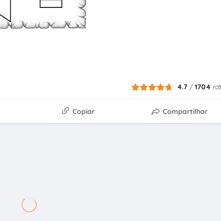
4.7
/
1704
ra
Copiar
Compartilhar