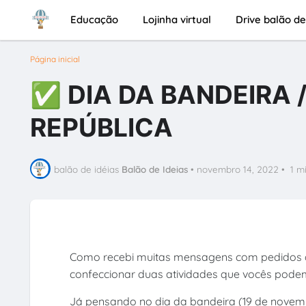
Educação
Lojinha virtual
Drive balão de
Página inicial
✅ DIA DA BANDEIRA
REPÚBLICA
balão de idéias
Balão de Ideias
•
novembro 14, 2022
•
1 m
Como recebi muitas mensagens com pedidos de
confeccionar duas atividades que vocês podem
Já pensando no dia da bandeira (19 de novembr