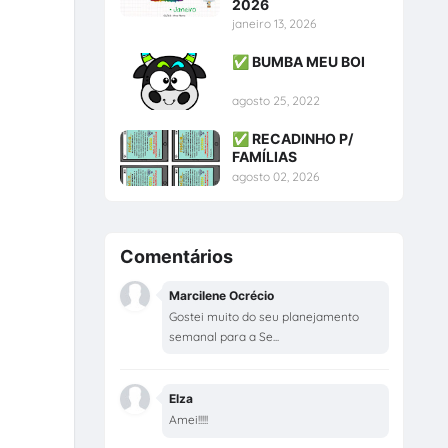
2026
janeiro 13, 2026
✅ BUMBA MEU BOI
agosto 25, 2022
✅ RECADINHO P/
FAMÍLIAS
agosto 02, 2026
Comentários
Marcilene Ocrécio
Gostei muito do seu planejamento
semanal para a Se...
Elza
Amei!!!!!