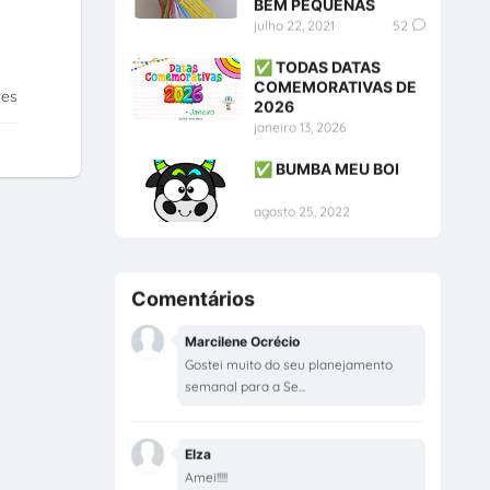
BEM PEQUENAS
julho 22, 2021
52
✅ TODAS DATAS
COMEMORATIVAS DE
tes
2026
janeiro 13, 2026
✅ BUMBA MEU BOI
agosto 25, 2022
Comentários
Marcilene Ocrécio
Gostei muito do seu planejamento
semanal para a Se...
Elza
Amei!!!!!