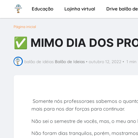
Educação
Lojinha virtual
Drive balão de
Página inicial
✅ MIMO DIA DOS PR
balão de idéias
Balão de Ideias
•
outubro 12, 2022
•
1 min
Somente nós professoraes sabemos o quanto é
mais para nos dar forças para continuar.
Não sei o semestre de vocês, mas, o meu ano l
Não foram dias tranquilos, porém, mostramo