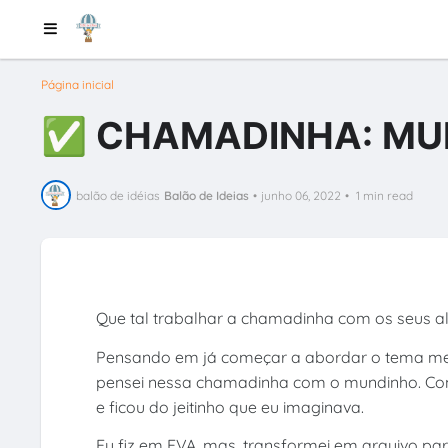
Página inicial
✅ CHAMADINHA: MU
balão de idéias
Balão de Ideias
•
junho 06, 2022
•
1 min read
Que tal trabalhar a chamadinha com os seus a
Pensando em já começar a abordar o tema mei
pensei nessa chamadinha com o mundinho. Como
e ficou do jeitinho que eu imaginava.
Eu fiz em EVA, mas, transformei em arquivo p