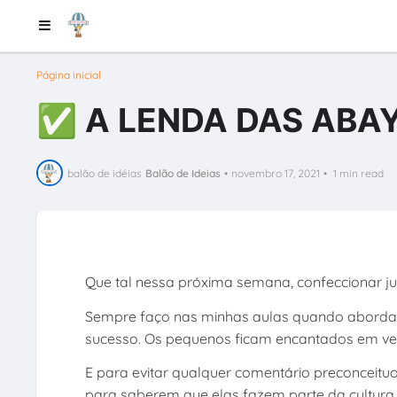
Página inicial
✅ A LENDA DAS ABA
balão de idéias
Balão de Ideias
•
novembro 17, 2021
•
1 min read
Que tal nessa próxima semana, confeccionar 
Sempre faço nas minhas aulas quando abordam
sucesso. Os pequenos ficam encantados em ve
E para evitar qualquer comentário preconceitu
para saberem que elas fazem parte da cultura a