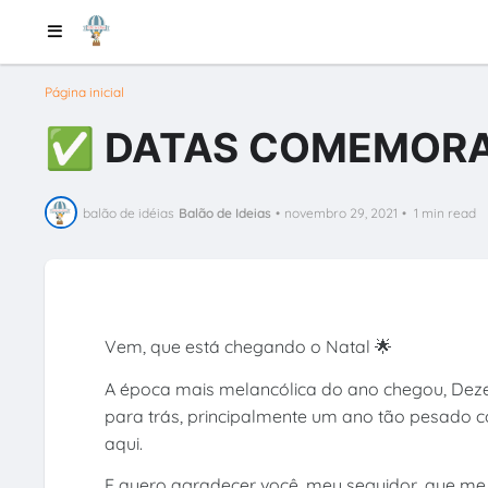
Página inicial
✅ DATAS COMEMORA
balão de idéias
Balão de Ideias
•
novembro 29, 2021
•
1 min read
Vem, que está chegando o Natal 🌟
A época mais melancólica do ano chegou, Dez
para trás, principalmente um ano tão pesado 
aqui.
E quero agradecer você, meu seguidor, que me 