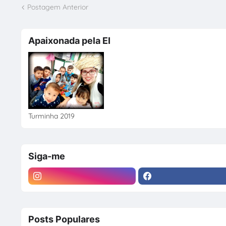
Postagem Anterior
Apaixonada pela EI
Turminha 2019
Siga-me
Posts Populares