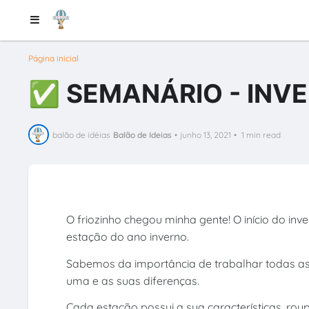
Página inicial
✅ SEMANÁRIO - INVE
balão de idéias
Balão de Ideias
•
junho 13, 2021
•
1 min read
O friozinho chegou minha gente! O início do inv
estação do ano inverno.
Sabemos da importância de trabalhar todas as
uma e as suas diferenças.
Cada estação possui a sua características, roupa