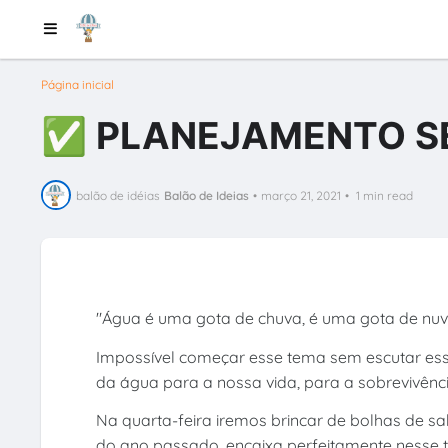
Página inicial
✅ PLANEJAMENTO SE
balão de idéias
Balão de Ideias
•
março 21, 2021
•
1 min read
"Água é uma gota de chuva, é uma gota de nuve
Impossível começar esse tema sem escutar es
da água para a nossa vida, para a sobrevivênc
Na quarta-feira iremos brincar de bolhas de s
do ano passado, encaixa perfeitamente nesse tem