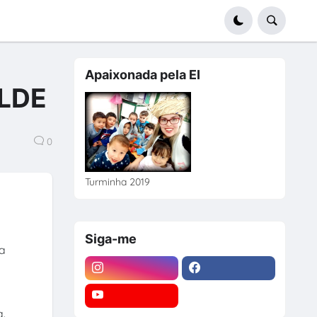
Apaixonada pela EI
LDE
0
Turminha 2019
Siga-me
za
.