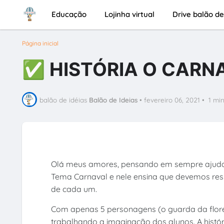
Educação
Lojinha virtual
Drive balão de
Página inicial
✅ HISTÓRIA O CARNA
balão de idéias
Balão de Ideias
•
fevereiro 06, 2021
•
1 mi
Olá meus amores, pensando em sempre ajudar v
Tema Carnaval e nele ensina que devemos resp
de cada um.
Com apenas 5 personagens (o guarda da flores
trabalhando a imaginação dos alunos. A hist