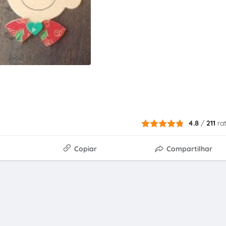
4.8
/
211
ra
Copiar
Compartilhar