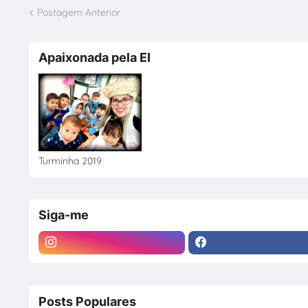
Postagem Anterior
Apaixonada pela EI
Turminha 2019
Siga-me
Posts Populares