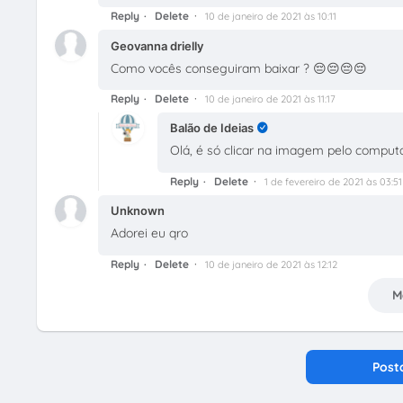
Reply
Delete
10 de janeiro de 2021 às 10:11
Geovanna drielly
Como vocês conseguiram baixar ? 😔😔😔😔
Reply
Delete
10 de janeiro de 2021 às 11:17
Balão de Ideias
Olá, é só clicar na imagem pelo computad
Reply
Delete
1 de fevereiro de 2021 às 03:51
Unknown
Adorei eu qro
Reply
Delete
10 de janeiro de 2021 às 12:12
M
Post