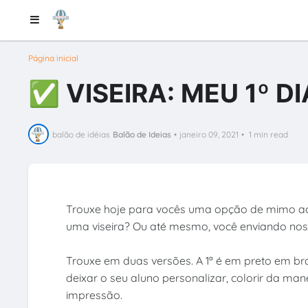
Página inicial
✅ VISEIRA: MEU 1º DI
balão de idéias
Balão de Ideias
•
janeiro 09, 2021
•
1 min read
Trouxe hoje para vocês uma opção de mimo ao
uma viseira? Ou até mesmo, você enviando nos 
Trouxe em duas versões. A 1ª é em preto em br
deixar o seu aluno personalizar, colorir da man
impressão.