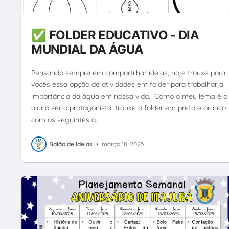
✅ FOLDER EDUCATIVO - DIA
MUNDIAL DA ÁGUA
Pensando sempre em compartilhar ideias, hoje trouxe para
vocês essa opção de atividades em folder para trabalhar a
importância da água em nossa vida. Como o meu lema é o
aluno ser o protagonista, trouxe o folder em preto e branco
com as seguintes a…
Balão de Ideias
•
março 18, 2025