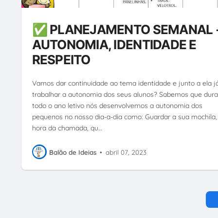
✅ PLANEJAMENTO SEMANAL 
AUTONOMIA, IDENTIDADE E
RESPEITO
Vamos dar continuidade ao tema identidade e junto a ela j
trabalhar a autonomia dos seus alunos? Sabemos que dura
todo o ano letivo nós desenvolvemos a autonomia dos
pequenos no nosso dia-a-dia como: Guardar a sua mochila,
hora da chamada, qu…
Balão de Ideias
•
abril 07, 2023