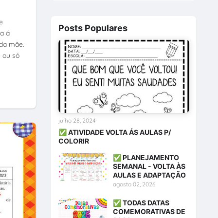
e
Posts Populares
a á
 da mãe.
e ou só
julho 28, 2024
✅ ATIVIDADE VOLTA ÁS AULAS P/
COLORIR
✅ PLANEJAMENTO
SEMANAL - VOLTA ÀS
AULAS E ADAPTAÇÃO
agosto 02, 2026
✅ TODAS DATAS
COMEMORATIVAS DE