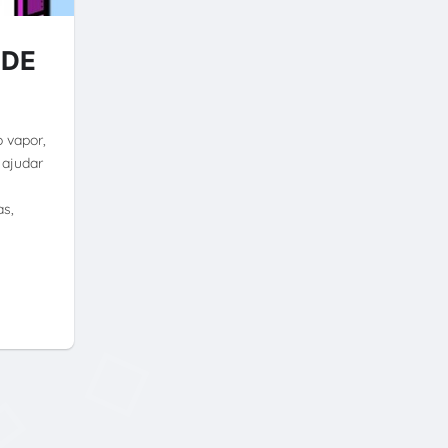
 DE
 vapor,
 ajudar
as,