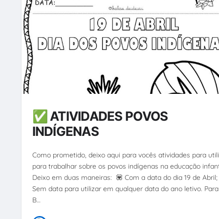
✅ ATIVIDADES POVOS
INDÍGENAS
Como prometido, deixo aqui para vocês atividades para util
para trabalhar sobre os povos indígenas na educação infanti
Deixo em duas maneiras: 💟 Com a data do dia 19 de Abril;
Sem data para utilizar em qualquer data do ano letivo. Par
B…