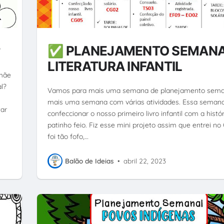
❤
✅ PLANEJAMENTO SEMANA
LITERATURA INFANTIL
 mãe
l?
Vamos para mais uma semana de planejamento sema
mais uma semana com várias atividades. Essa seman
tar
confeccionar o nosso primeiro livro infantil com a histór
patinho feio. Fiz esse mini projeto assim que entrei no
foi tão fofo,…
Balão de Ideias
•
abril 22, 2023