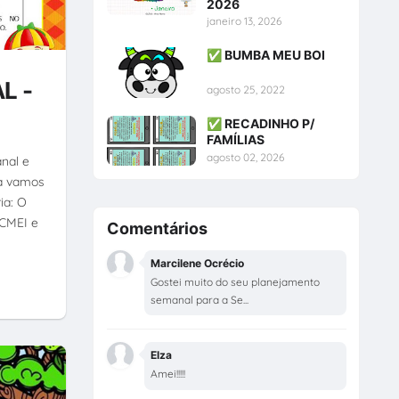
2026
janeiro 13, 2026
✅ BUMBA MEU BOI
L -
agosto 25, 2022
✅ RECADINHO P/
FAMÍLIAS
agosto 02, 2026
nal e
a vamos
ia: O
 CMEI e
Comentários
Marcilene Ocrécio
Gostei muito do seu planejamento
semanal para a Se...
Elza
Amei!!!!!