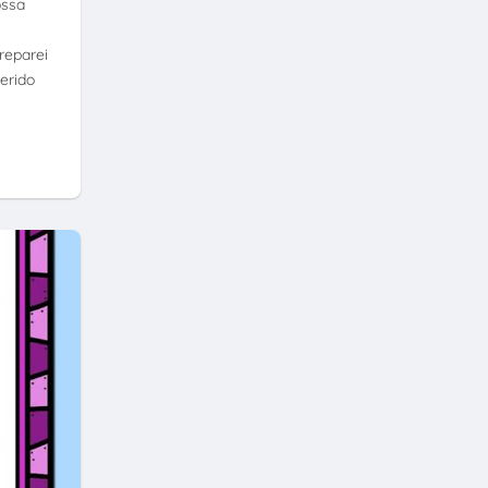
ossa
reparei
erido