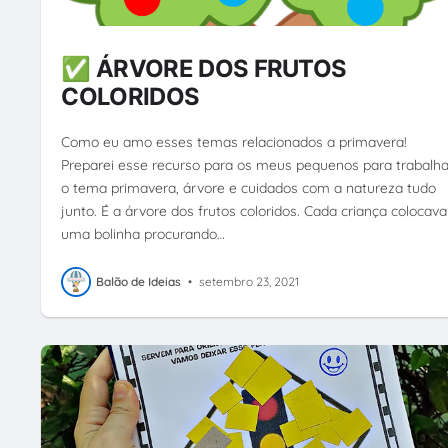
✅ ÁRVORE DOS FRUTOS
COLORIDOS
Como eu amo esses temas relacionados a primavera!
Preparei esse recurso para os meus pequenos para trabalha
o tema primavera, árvore e cuidados com a natureza tudo
junto. É a árvore dos frutos coloridos. Cada criança colocava
uma bolinha procurando…
Balão de Ideias
•
setembro 23, 2021